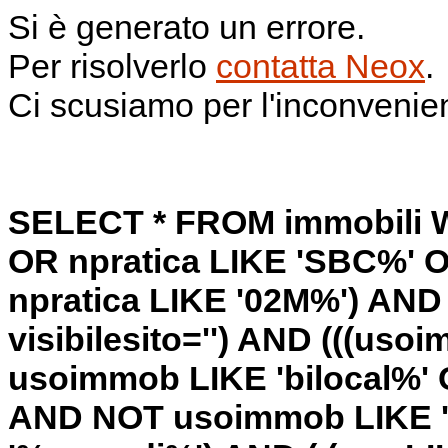
Si è generato un errore.
Per risolverlo
contatta Neox
.
Ci scusiamo per l'inconvenie
SELECT * FROM immobili W
OR npratica LIKE 'SBC%' O
npratica LIKE '02M%') AND 
visibilesito='') AND (((us
usoimmob LIKE 'bilocal%' 
AND NOT usoimmob LIKE '