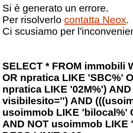
Si è generato un errore.
Per risolverlo
contatta Neox
.
Ci scusiamo per l'inconvenie
SELECT * FROM immobili W
OR npratica LIKE 'SBC%' O
npratica LIKE '02M%') AND 
visibilesito='') AND (((us
usoimmob LIKE 'bilocal%' 
AND NOT usoimmob LIKE '