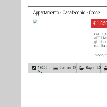
Appartamento - Casalecchio - Croce
€ 1.85
CROCE D
AFFITTAS
giardi
ristruttura
Maggiori
130.00
Camere 3.00
Bagni 2.00
Mq