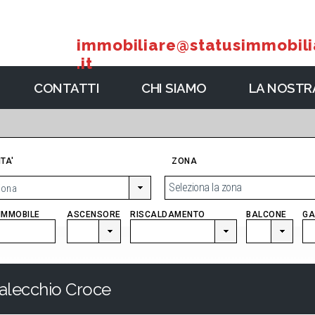
immobiliare@statusimmobili
.it
CONTATTI
CHI SIAMO
LA NOSTRA
TA'
ZONA
Seleziona la zona
'IMMOBILE
ASCENSORE
RISCALDAMENTO
BALCONE
GA
salecchio Croce