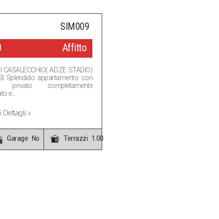
SIM009
0
Affitto
I CASALECCHIO( AD.ZE STADIO)
I Splendido appartamento con
no privato completamente
to e...
 Dettagli >
Garage No
Terrazzi 1.00