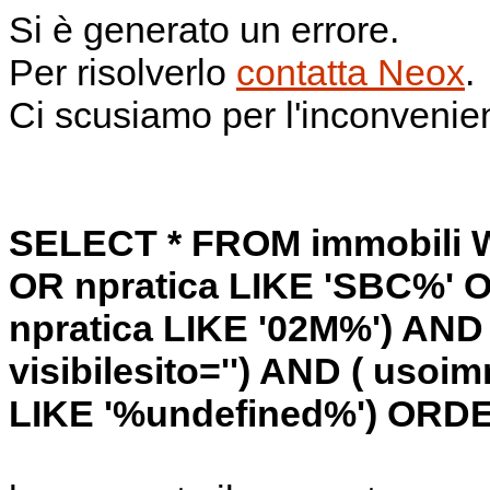
Si è generato un errore.
Per risolverlo
contatta Neox
.
Ci scusiamo per l'inconvenie
SELECT * FROM immobili W
OR npratica LIKE 'SBC%' O
npratica LIKE '02M%') AND 
visibilesito='') AND ( usoi
LIKE '%undefined%') ORDE