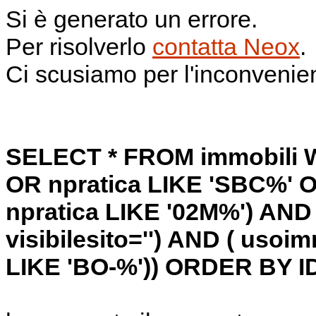
Si è generato un errore.
Per risolverlo
contatta Neox
.
Ci scusiamo per l'inconvenie
SELECT * FROM immobili W
OR npratica LIKE 'SBC%' O
npratica LIKE '02M%') AND 
visibilesito='') AND ( usoi
LIKE 'BO-%')) ORDER BY I