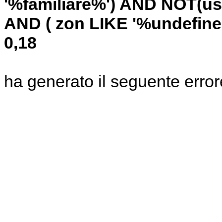
'%familiare%') AND NOT(u
AND ( zon LIKE '%undefin
0,18
ha generato il seguente error