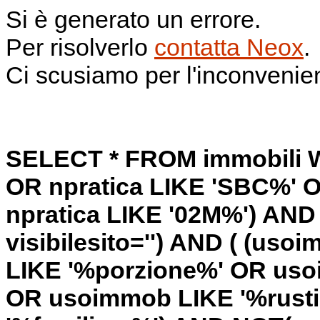
Si è generato un errore.
Per risolverlo
contatta Neox
.
Ci scusiamo per l'inconvenie
SELECT * FROM immobili W
OR npratica LIKE 'SBC%' O
npratica LIKE '02M%') AND 
visibilesito='') AND ( (us
LIKE '%porzione%' OR uso
OR usoimmob LIKE '%rust