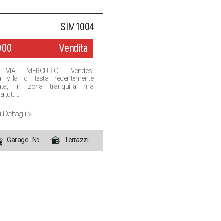
SIM1004
000
Vendita
 VIA MERCURIO: Vendesi
a villa di testa recentemente
urata, in zona tranquilla ma
tutti...
 Dettagli >
Garage No
Terrazzi