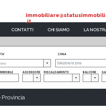
immobiliare@statusimmobili
.it
CONTATTI
CHI SIAMO
LA NOSTRA
TA'
ZONA
Seleziona la zona
'IMMOBILE
ASCENSORE
RISCALDAMENTO
BALCONE
GA
e Provincia