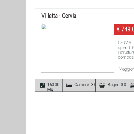
Villetta - Cervia
€ 749.
CERVIA
splendid
ristrutt
comoda a 
Maggiori
160.00
Camere 3.00
Bagni 3.00
Mq