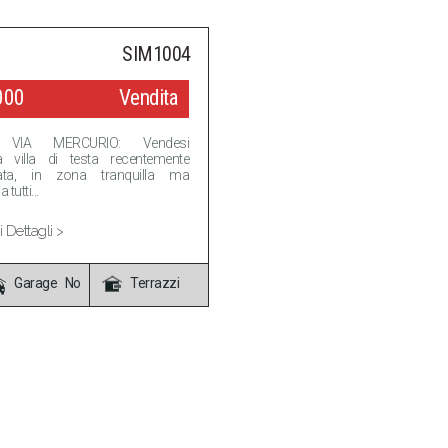
SIM1004
000
Vendita
 VIA MERCURIO: Vendesi
a villa di testa recentemente
urata, in zona tranquilla ma
tutti...
 Dettagli >
Garage No
Terrazzi