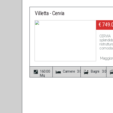
Villetta - Cervia
€ 749.
CERVIA
splendid
ristrutt
comoda a 
Maggiori
160.00
Camere 3.00
Bagni 3.00
Mq