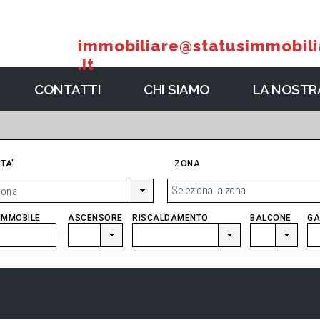
immobiliare@statusimmobili
.it
CONTATTI
CHI SIAMO
LA NOSTRA
TA'
ZONA
Seleziona la zona
'IMMOBILE
ASCENSORE
RISCALDAMENTO
BALCONE
GA