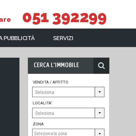
051 392299
are
 PUBBLICITÀ
SERVIZI
VENDITA / AFFITTO
LOCALITA'
ZONA
Seleziona la zona