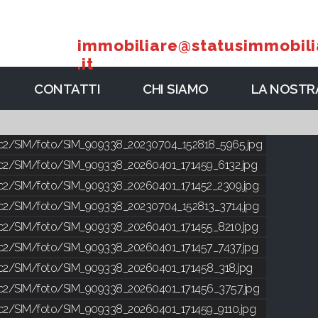
immobiliare@statusimmobili
.it
CONTATTI
CHI SIAMO
LA NOSTRA
ic2/SIM/foto/SIM_909338_20230704_152818_5965.jpg
ic2/SIM/foto/SIM_909338_20260401_171459_6132.jpg
ic2/SIM/foto/SIM_909338_20260401_171452_2309.jpg
ic2/SIM/foto/SIM_909338_20230704_152813_3714.jpg
ic2/SIM/foto/SIM_909338_20260401_171455_8210.jpg
ic2/SIM/foto/SIM_909338_20260401_171457_7437.jpg
ic2/SIM/foto/SIM_909338_20260401_171458_318.jpg
ic2/SIM/foto/SIM_909338_20260401_171456_3757.jpg
ic2/SIM/foto/SIM_909338_20260401_171459_9110.jpg