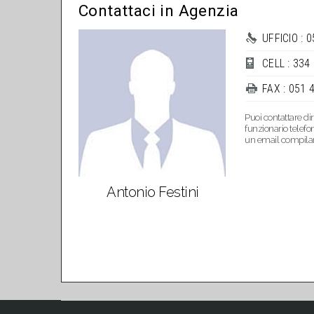
Contattaci in Agenzia
UFFICIO : 
CELL : 334
FAX : 051 
Puoi contattare di
funzionario telefo
un email compiland
Antonio Festini