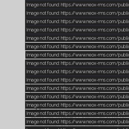
Image not found: https://www.neox-rms.com/publ
Image not found: https://www.neox-rms.com/publ
Image not found: https://www.neox-rms.com/publ
Image not found: https://www.neox-rms.com/publ
Image not found: https://www.neox-rms.com/publ
Image not found: https://www.neox-rms.com/publ
Image not found: https://www.neox-rms.com/publ
Image not found: https://www.neox-rms.com/publ
Codice Immobile: SIM047
Image not found: https://www.neox-rms.com/publ
Image not found: https://www.neox-rms.com/publ
Image not found: https://www.neox-rms.com/publ
100.00 Mq
Camere 3.00
Bagni 1
Image not found: https://www.neox-rms.com/publ
Image not found: https://www.neox-rms.com/publ
Appartamento - Affitto - Murri - B
Image not found: https://www.neox-rms.com/publ
MURRI (VIA ZAMENHOF): Affittasi dal 31 LUGLIO, 
Image not found: https://www.neox-rms.com/publ
molto grande, tre camere, bagno, balcone, canti