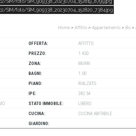
ic2/SIM/foto/SIM_909338_20230704_152819_8799.jpg
ic2/SIM/foto/SIM_909338_20230704_152820_7384.jpg
Home
>
Affitto
>
Appartamento
>
Bo
>
OFFERTA:
AFFITTO
PREZZO:
1.450
ZONA:
MURRI
BAGNI:
1.00
PIANO:
RIALZATO
IPE:
282.34
MO
STATO IMMOBILE:
LIBERO
CUCINA:
CUCINA ABITABILE
GIARDINO: