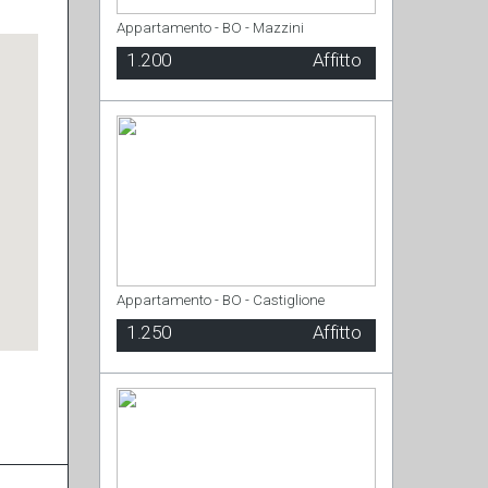
Appartamento - BO - Mazzini
1.200
Affitto
Appartamento - BO - Castiglione
1.250
Affitto