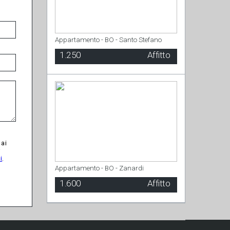
Appartamento - BO - Santo Stefano
1.250
Affitto
 ai
r
i
.
Appartamento - BO - Zanardi
1.600
Affitto