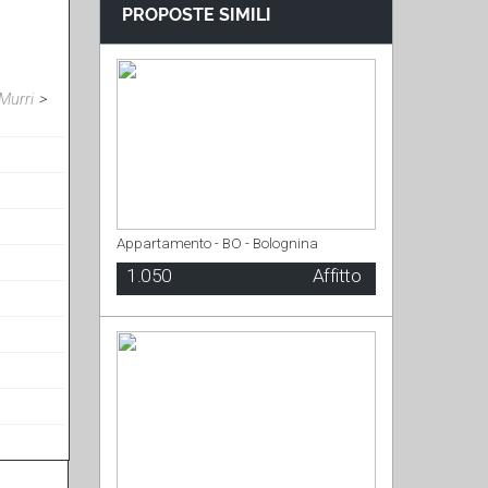
Murri
>
Appartamento - BO - Bolognina
1.050
Affitto