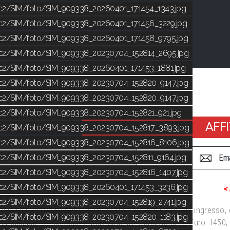
ic2/SIM/foto/SIM_909338_20260401_171454_1343.jpg
ic2/SIM/foto/SIM_909338_20260401_171456_3229.jpg
ic2/SIM/foto/SIM_909338_20260401_171458_9795.jpg
ic2/SIM/foto/SIM_909338_20230704_152814_2695.jpg
ic2/SIM/foto/SIM_909338_20260401_171453_1881.jpg
ic2/SIM/foto/SIM_909338_20230704_152820_9147.jpg
ic2/SIM/foto/SIM_909338_20230704_152820_9147.jpg
ic2/SIM/foto/SIM_909338_20230704_152821_921.jpg
€ 1.450
AFF
ic2/SIM/foto/SIM_909338_20230704_152817_3893.jpg
ic2/SIM/foto/SIM_909338_20230704_152816_8106.jpg
ic2/SIM/foto/SIM_909338_20230704_152811_9164.jpg
.00
Garage
Terrazzi 1.00
Stampa
Ema
ic2/SIM/foto/SIM_909338_20230704_152816_1407.jpg
ic2/SIM/foto/SIM_909338_20260401_171453_3236.jpg
O
<
ic2/SIM/foto/SIM_909338_20230704_152819_2741.jpg
appartamento arredato, al piano rialzato composto da ingresso,
ic2/SIM/foto/SIM_909338_20230704_152820_1183.jpg
na ciclabile. L'immobile è parzialmente condizionato. Euro 1450