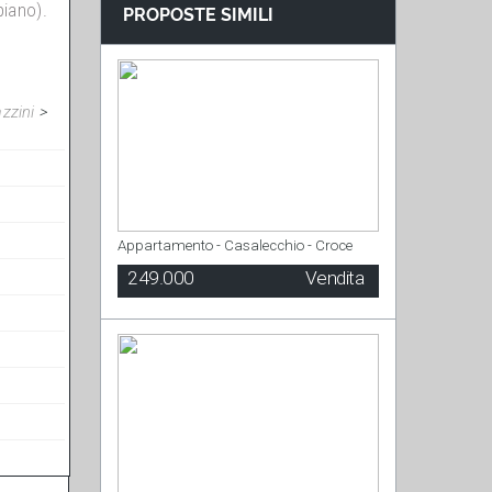
piano).
zzini
>
Appartamento - Casalecchio - Croce
249.000
Vendita