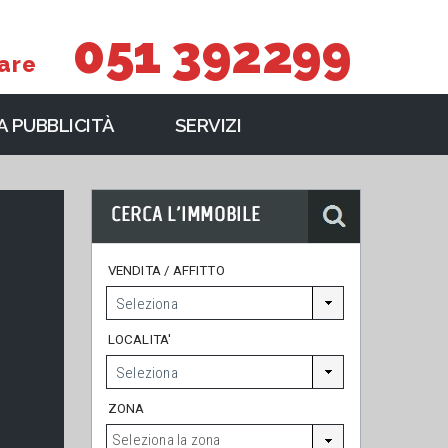
051 392299
are
 PUBBLICITÀ
SERVIZI
VENDITA / AFFITTO
LOCALITA'
ZONA
Seleziona la zona