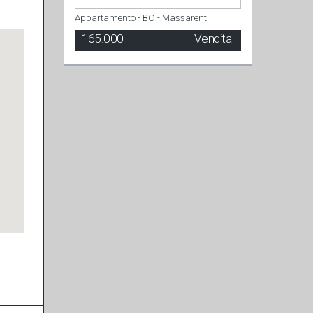
Appartamento - BO - Massarenti
165.000
Vendita