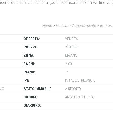
deria con servizio, cantina (con ascensore che arriva fino al 
Home
>
Vendita
>
Appartamento
>
Bo
>
Ma
OFFERTA:
VENDITA
PREZZO:
220.000
ZONA:
MAZZINI
BAGNI:
2.00
PIANO:
1°
IPE:
IN FASE DI RILASCIO
MO
STATO IMMOBILE:
A REDDITO
CUCINA:
ANGOLO COTTURA
GIARDINO: