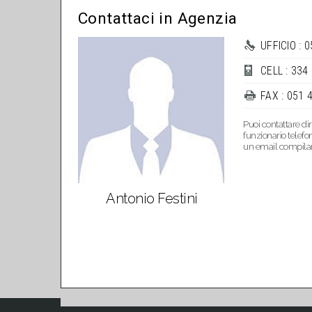
Contattaci in Agenzia
UFFICIO : 
CELL : 334
FAX : 051 
Puoi contattare di
funzionario telefo
un email compiland
Antonio Festini