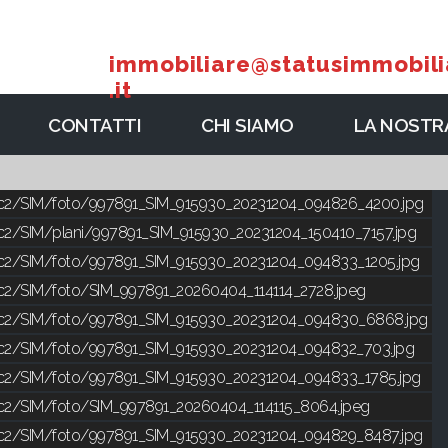
immobiliare@statusimmobili
.it
CONTATTI
CHI SIAMO
LA NOSTRA
ic2/SIM/foto/997891_SIM_915930_20231204_094826_4200.jpg
c2/SIM/plani/997891_SIM_915930_20231204_150410_7157.jpg
ic2/SIM/foto/997891_SIM_915930_20231204_094833_1205.jpg
ic2/SIM/foto/SIM_997891_20260404_114114_2728.jpeg
lic2/SIM/foto/997891_SIM_915930_20231204_094830_6868.jpg
ic2/SIM/foto/997891_SIM_915930_20231204_094832_703.jpg
ic2/SIM/foto/997891_SIM_915930_20231204_094833_1785.jpg
ic2/SIM/foto/SIM_997891_20260404_114115_8064.jpeg
ic2/SIM/foto/997891_SIM_915930_20231204_094829_8487.jpg